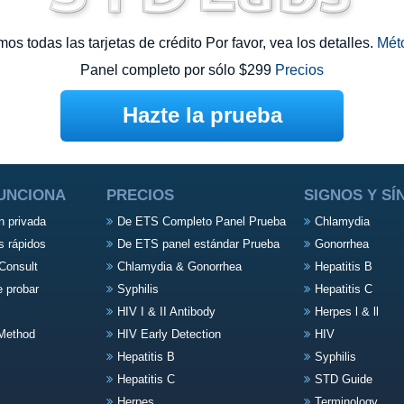
s todas las tarjetas de crédito Por favor, vea los detalles.
Mét
Panel completo por sólo $299
Precios
Hazte la prueba
UNCIONA
PRECIOS
SIGNOS Y S
n privada
De ETS Completo Panel Prueba
Chlamydia
s rápidos
De ETS panel estándar Prueba
Gonorrhea
Consult
Chlamydia & Gonorrhea
Hepatitis B
e probar
Syphilis
Hepatitis C
HIV I & II Antibody
Herpes l & ll
Method
HIV Early Detection
HIV
Hepatitis B
Syphilis
Hepatitis C
STD Guide
Herpes
Terminology