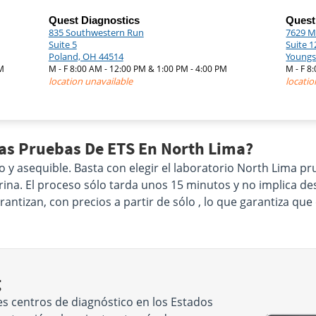
Quest Diagnostics
Quest
835 Southwestern Run
7629 M
Suite 5
Suite 1
Poland, OH 44514
Youngs
PM
M - F 8:00 AM - 12:00 PM & 1:00 PM - 4:00 PM
M - F 8
location unavailable
locatio
Las Pruebas De ETS En North Lima?
co y asequible. Basta con elegir el laboratorio North Lima 
 orina. El proceso sólo tarda unos 15 minutos y no implica 
ntizan, con precios a partir de sólo , lo que garantiza qu
g
s centros de diagnóstico en los Estados