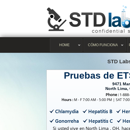
HOME
CÓMO FUNCIONA
STD Lab
Pruebas de ET
9471 Mar
North Lima,
Phone :
1-888
Hours :
M - F 7:00 AM - 5:00 PM | SAT 7:0
Chlamydia
Hepatitis B
Her
Gonorreha
Hepatitis C
Her
Si usted vive en North Lima , OH, ha