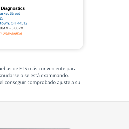
 Diagnostics
arket Street
25
town, OH 44512
:00AM - 5:00PM
n unavailable
pruebas de ETS más conveniente para
desnudarse o se está examinando.
e el conseguir comprobado ajuste a su