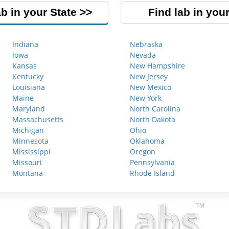
ab in your State
Find lab in your
Indiana
Nebraska
Iowa
Nevada
Kansas
New Hampshire
Kentucky
New Jersey
Louisiana
New Mexico
Maine
New York
Maryland
North Carolina
Massachusetts
North Dakota
Michigan
Ohio
Minnesota
Oklahoma
Mississippi
Oregon
Missouri
Pennsylvania
Montana
Rhode Island