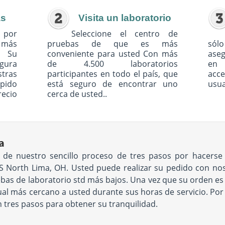
as
Visita un laboratorio
 por
Seleccione el centro de
o más
pruebas de que es más
sólo
. Su
conveniente para usted Con más
ase
egura
de 4.500 laboratorios
en 
tras
participantes en todo el país, que
acc
pido
está seguro de encontrar uno
usua
recio
cerca de usted..
a
ad de nuestro sencillo proceso de tres pasos por hacers
 North Lima, OH. Usted puede realizar su pedido con noso
bas de laboratorio std más bajos. Una vez que su orden es el
 más cercano a usted durante sus horas de servicio. Por ú
an tres pasos para obtener su tranquilidad.