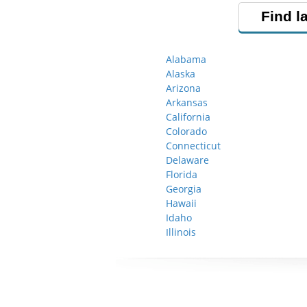
Find l
Alabama
Alaska
Arizona
Arkansas
California
Colorado
Connecticut
Delaware
Florida
Georgia
Hawaii
Idaho
Illinois