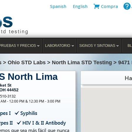
Spanish
English
Compra
PRUEBAS Y PRECIOS
LABORATORIO
SIGNOS Y SINTOMAS
B
s
>
Ohio STD Labs
>
North Lima STD Testing
>
9471 
S North Lima
Ha
ket St
 OH 44452
-510-3132
0 AM - 12:00 PM & 12:30 PM - 3:00 PM
pes I
Syphilis
pes II
HIV I & II Antibody
cemos que sea más fácil que nunca