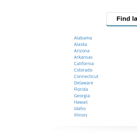
Find l
Alabama
Alaska
Arizona
Arkansas
California
Colorado
Connecticut
Delaware
Florida
Georgia
Hawaii
Idaho
Illinois