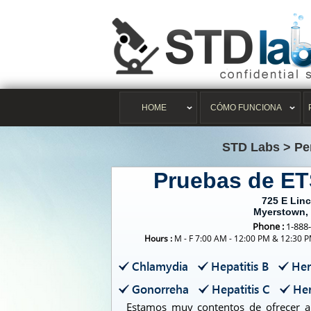
HOME
CÓMO FUNCIONA
STD Labs
>
Pe
Pruebas de E
725 E Lin
Myerstown,
Phone :
1-888
Hours :
M - F 7:00 AM - 12:00 PM & 12:30 P
Chlamydia
Hepatitis B
Her
Gonorreha
Hepatitis C
Her
Estamos muy contentos de ofrecer a 