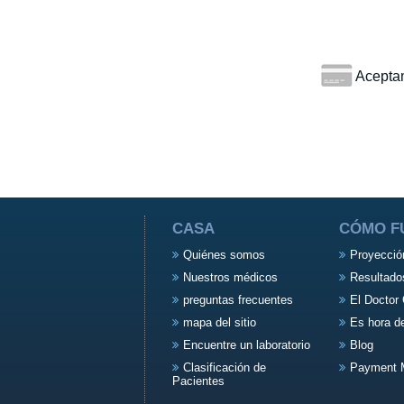
Aceptamo
CASA
CÓMO F
Quiénes somos
Proyecció
Nuestros médicos
Resultado
preguntas frecuentes
El Doctor 
mapa del sitio
Es hora d
Encuentre un laboratorio
Blog
Clasificación de
Payment 
Pacientes