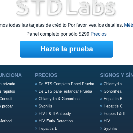
s todas las tarjetas de crédito Por favor, vea los detalles.
Mét
Panel completo por sólo $299
Precios
Hazte la prueba
UNCIONA
PRECIOS
SIGNOS Y S
n privada
De ETS Completo Panel Prueba
Chlamydia
s rápidos
De ETS panel estándar Prueba
Gonorrhea
Consult
Chlamydia & Gonorrhea
Hepatitis B
e probar
Syphilis
Hepatitis C
HIV I & II Antibody
Herpes l & ll
Method
HIV Early Detection
HIV
Hepatitis B
Syphilis