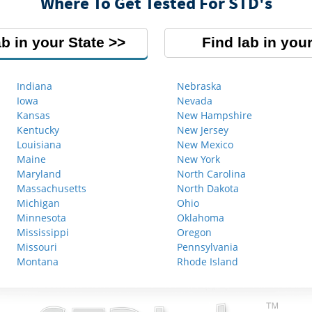
Where To Get Tested For STD's
ab in your State
Find lab in your
Indiana
Nebraska
Iowa
Nevada
Kansas
New Hampshire
Kentucky
New Jersey
Louisiana
New Mexico
Maine
New York
Maryland
North Carolina
Massachusetts
North Dakota
Michigan
Ohio
Minnesota
Oklahoma
Mississippi
Oregon
Missouri
Pennsylvania
Montana
Rhode Island