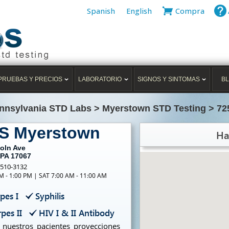
Spanish
English
Compra
PRUEBAS Y PRECIOS
LABORATORIO
SIGNOS Y SINTOMAS
B
nnsylvania STD Labs
>
Myerstown STD Testing
>
72
TS Myerstown
Ha
coln Ave
 PA 17067
-510-3132
M - 1:00 PM | SAT 7:00 AM - 11:00 AM
pes I
Syphilis
pes II
HIV I & II Antibody
nuestros pacientes proyecciones