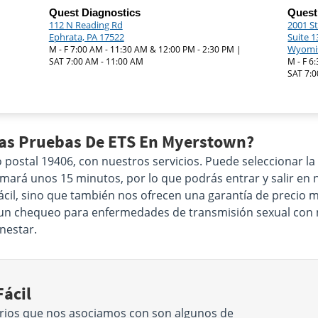
Quest Diagnostics
Quest
112 N Reading Rd
2001 St
Ephrata, PA 17522
Suite 1
Wyomis
|
M - F 7:00 AM - 11:30 AM & 12:00 PM - 2:30 PM |
SAT 7:00 AM - 11:00 AM
M - F 6
SAT 7:0
Las Pruebas De ETS En Myerstown?
o postal 19406, con nuestros servicios. Puede seleccionar l
tomará unos 15 minutos, por lo que podrás entrar y salir e
ácil, sino que también nos ofrecen una garantía de precio má
ra un chequeo para enfermedades de transmisión sexual con
enestar.
ácil
rios que nos asociamos con son algunos de