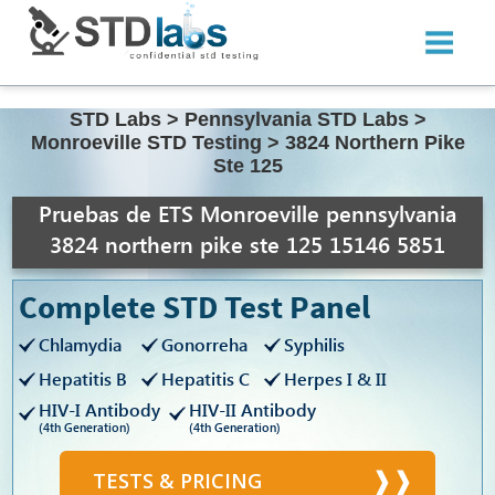
STD Labs
>
Pennsylvania STD Labs
>
Monroeville STD Testing
>
3824 Northern Pike
Ste 125
Pruebas de ETS Monroeville pennsylvania
3824 northern pike ste 125 15146 5851
Complete STD Test Panel
Chlamydia
Gonorreha
Syphilis
Hepatitis B
Hepatitis C
Herpes I & II
HIV-I Antibody
HIV-II Antibody
(4th Generation)
(4th Generation)
TESTS & PRICING