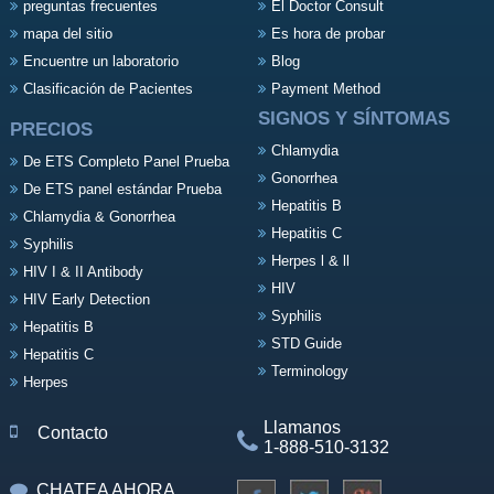
preguntas frecuentes
El Doctor Consult
mapa del sitio
Es hora de probar
Encuentre un laboratorio
Blog
Clasificación de Pacientes
Payment Method
SIGNOS Y SÍNTOMAS
PRECIOS
Chlamydia
De ETS Completo Panel Prueba
Gonorrhea
De ETS panel estándar Prueba
Hepatitis B
Chlamydia & Gonorrhea
Hepatitis C
Syphilis
Herpes l & ll
HIV I & II Antibody
HIV
HIV Early Detection
Syphilis
Hepatitis B
STD Guide
Hepatitis C
Terminology
Herpes
Llamanos
Contacto
1-888-510-3132
CHATEA AHORA