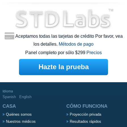
Aceptamos todas las tarjetas de crédito Por favor, vea
los detalles.
Métodos de pago
Panel completo por sólo $299
Precios
Hazte la prueba
Idioma
Spanish
English
CASA
CÓMO FUNCIONA
Quiénes somos
Proyección privada
Nuestros médicos
Resultados rápidos