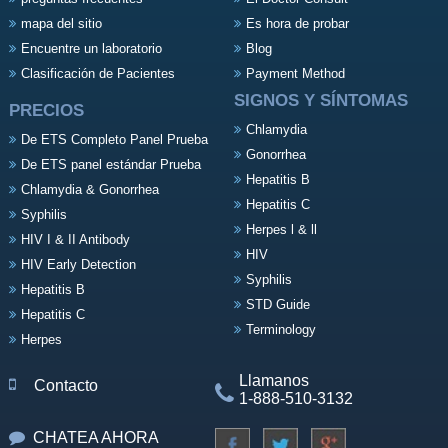
mapa del sitio
Es hora de probar
Encuentre un laboratorio
Blog
Clasificación de Pacientes
Payment Method
SIGNOS Y SÍNTOMAS
PRECIOS
Chlamydia
De ETS Completo Panel Prueba
Gonorrhea
De ETS panel estándar Prueba
Hepatitis B
Chlamydia & Gonorrhea
Hepatitis C
Syphilis
Herpes l & ll
HIV I & II Antibody
HIV
HIV Early Detection
Syphilis
Hepatitis B
STD Guide
Hepatitis C
Terminology
Herpes
Llamanos
Contacto
1-888-510-3132
CHATEA AHORA