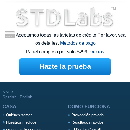
Aceptamos todas las tarjetas de crédito Por favor, vea
los detalles.
Métodos de pago
Panel completo por sólo $299
Precios
Hazte la prueba
Idioma
Spanish
English
CASA
CÓMO FUNCIONA
Quiénes somos
Proyección privada
Nuestros médicos
Resultados rápidos
preguntas frecuentes
El Doctor Consult