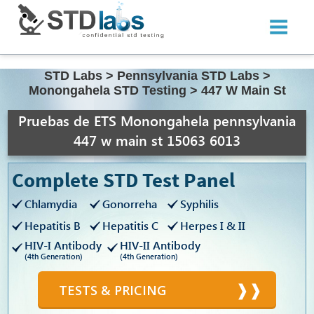
STD Labs
>
Pennsylvania STD Labs
>
Monongahela STD Testing
>
447 W Main St
Pruebas de ETS Monongahela pennsylvania
447 w main st 15063 6013
Complete STD Test Panel
Chlamydia
Gonorreha
Syphilis
Hepatitis B
Hepatitis C
Herpes I & II
HIV-I Antibody
HIV-II Antibody
(4th Generation)
(4th Generation)
TESTS & PRICING