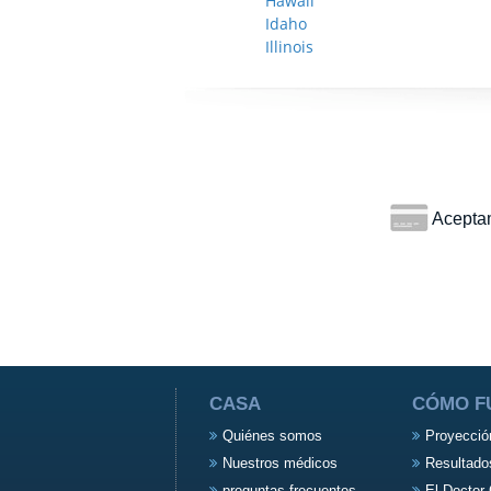
Hawaii
Idaho
Illinois
Aceptamo
CASA
CÓMO F
Quiénes somos
Proyecció
Nuestros médicos
Resultado
preguntas frecuentes
El Doctor 