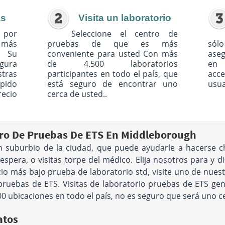
as
Visita un laboratorio
 por
Seleccione el centro de
o más
pruebas de que es más
sólo
. Su
conveniente para usted Con más
ase
egura
de 4.500 laboratorios
en 
tras
participantes en todo el país, que
acc
pido
está seguro de encontrar uno
usua
recio
cerca de usted..
o De Pruebas De ETS En Middleborough
n suburbio de la ciudad, que puede ayudarle a hacerse 
 espera, o visitas torpe del médico. Elija nosotros para y d
ecio más bajo prueba de laboratorio std, visite uno de nues
 pruebas de ETS. Visitas de laboratorio pruebas de ETS g
0 ubicaciones en todo el país, no es seguro que será uno c
atos