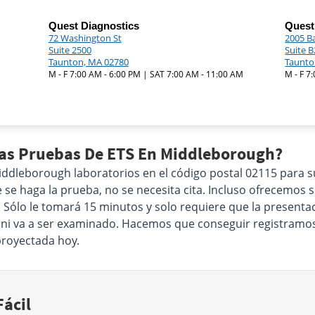
Quest Diagnostics
Quest
72 Washington St
2005 B
Suite 2500
Suite 
Taunton, MA 02780
Taunto
M - F 7:00 AM - 6:00 PM | SAT 7:00 AM - 11:00 AM
M - F 7
Las Pruebas De ETS En Middleborough?
dleborough laboratorios en el código postal 02115 para s
e haga la prueba, no se necesita cita. Incluso ofrecemos se
l. Sólo le tomará 15 minutos y solo requiere que la present
, ni va a ser examinado. Hacemos que conseguir registramos 
proyectada hoy.
ácil