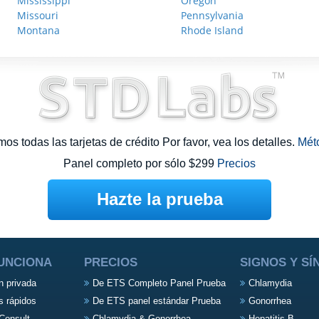
Mississippi
Oregon
Missouri
Pennsylvania
Montana
Rhode Island
s todas las tarjetas de crédito Por favor, vea los detalles.
Mét
Panel completo por sólo $299
Precios
Hazte la prueba
UNCIONA
PRECIOS
SIGNOS Y S
n privada
De ETS Completo Panel Prueba
Chlamydia
s rápidos
De ETS panel estándar Prueba
Gonorrhea
Consult
Chlamydia & Gonorrhea
Hepatitis B