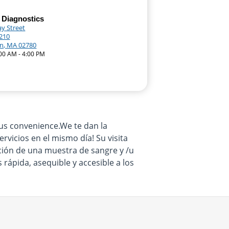
 Diagnostics
ay Street
B210
n, MA 02780
:00 AM - 4:00 PM
us convenience.We te dan la
rvicios en el mismo día! Su visita
ación de una muestra de sangre y /u
rápida, asequible y accesible a los