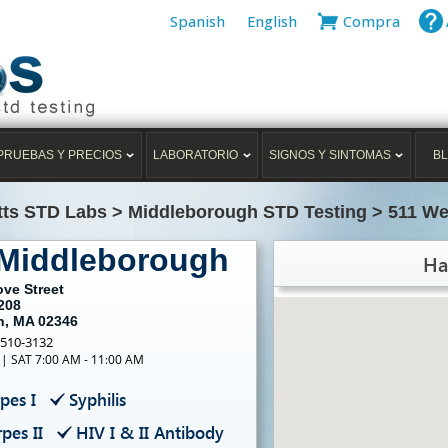
Spanish
English
Compra
PRUEBAS Y PRECIOS
LABORATORIO
SIGNOS Y SINTOMAS
B
ts STD Labs
>
Middleborough STD Testing
>
511 We
 Middleborough
Ha
ove Street
208
h, MA 02346
-510-3132
 | SAT 7:00 AM - 11:00 AM
pes I
Syphilis
pes II
HIV I & II Antibody