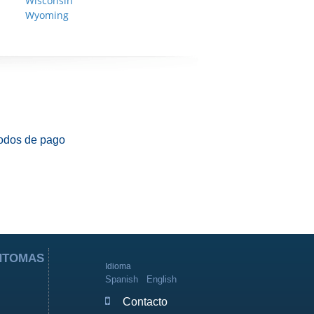
Wisconsin
Wyoming
odos de pago
ÍNTOMAS
Idioma
Spanish
English
Contacto