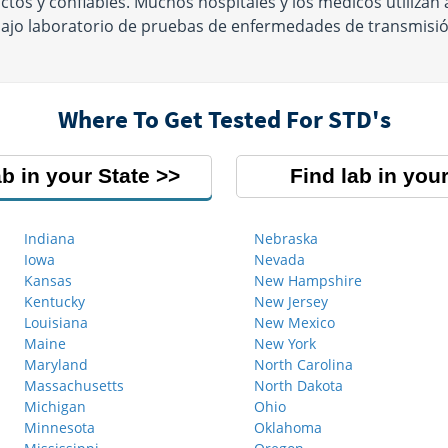
tos y confiables. Muchos hospitales y los médicos utilizan 
ajo laboratorio de pruebas de enfermedades de transmisió
Where To Get Tested For STD's
ab in your State
Find lab in your
Indiana
Nebraska
Iowa
Nevada
Kansas
New Hampshire
Kentucky
New Jersey
Louisiana
New Mexico
Maine
New York
Maryland
North Carolina
Massachusetts
North Dakota
Michigan
Ohio
Minnesota
Oklahoma