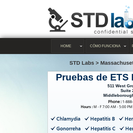
HOME
CÓMO FUNCIONA
STD Labs
>
Massachuset
Pruebas de ETS
511 West Gr
Suite 
Middleboroug
Phone :
1-888
Hours :
M - F 7:00 AM - 5:00 PM
Chlamydia
Hepatitis B
Her
Gonorreha
Hepatitis C
Her