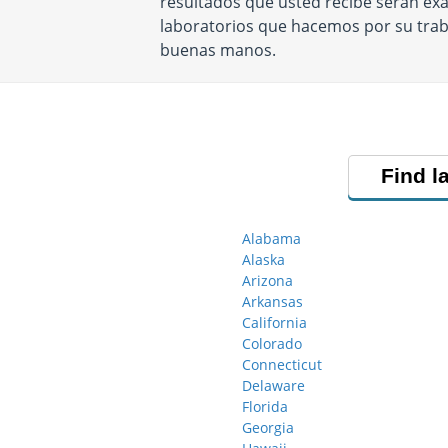
resultados que usted recibe serán exac
laboratorios que hacemos por su trab
buenas manos.
Find l
Alabama
Alaska
Arizona
Arkansas
California
Colorado
Connecticut
Delaware
Florida
Georgia