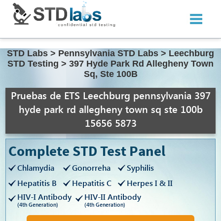
STD Labs
>
Pennsylvania STD Labs
>
Leechburg
STD Testing
>
397 Hyde Park Rd Allegheny Town
Sq, Ste 100B
Pruebas de ETS Leechburg pennsylvania 397
hyde park rd allegheny town sq ste 100b
15656 5873
Complete STD Test Panel
Chlamydia
Gonorreha
Syphilis
Hepatitis B
Hepatitis C
Herpes I & II
HIV-I Antibody
HIV-II Antibody
(4th Generation)
(4th Generation)