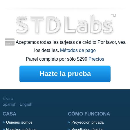
Aceptamos todas las tarjetas de crédito Por favor, vea
los detalles.
Métodos de pago
Panel completo por sólo $299
Precios
Hazte la prueba
Idioma
Spanish
English
CASA
CÓMO FUNCIONA
Quiénes somos
Proyección privada
Nuestros médicos
Resultados rápidos