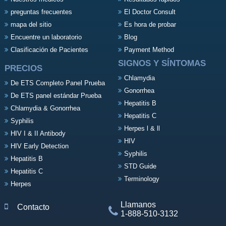
preguntas frecuentes
El Doctor Consult
mapa del sitio
Es hora de probar
Encuentre un laboratorio
Blog
Clasificación de Pacientes
Payment Method
SIGNOS Y SÍNTOMAS
PRECIOS
Chlamydia
De ETS Completo Panel Prueba
Gonorrhea
De ETS panel estándar Prueba
Hepatitis B
Chlamydia & Gonorrhea
Hepatitis C
Syphilis
Herpes l & ll
HIV I & II Antibody
HIV
HIV Early Detection
Syphilis
Hepatitis B
STD Guide
Hepatitis C
Terminology
Herpes
Llamanos
Contacto
1-888-510-3132