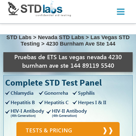
STD Labs
>
Nevada STD Labs
>
Las Vegas STD
Testing
>
4230 Burnham Ave Ste 144
Pruebas de ETS Las vegas nevada 4230
burnham ave ste 144 89119 5540
Complete STD Test Panel
Chlamydia
Gonorreha
Syphilis
Hepatitis B
Hepatitis C
Herpes I & II
HIV-I Antibody
HIV-II Antibody
(4th Generation)
(4th Generation)
TESTS & PRICING