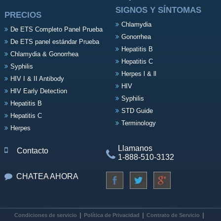
SIGNOS Y SÍNTOMAS
PRECIOS
Chlamydia
De ETS Completo Panel Prueba
Gonorrhea
De ETS panel estándar Prueba
Hepatitis B
Chlamydia & Gonorrhea
Hepatitis C
Syphilis
Herpes l & ll
HIV I & II Antibody
HIV
HIV Early Detection
Syphilis
Hepatitis B
STD Guide
Hepatitis C
Terminology
Herpes
Llamanos
Contacto
1-888-510-3132
CHATEA AHORA
Condiciones de servicio
Política de Privacidad
Contrato de Servicio