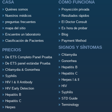
CASA
CÓMO FUNCIONA
Quiénes somos
Proyección privada
Nuestros médicos
Resultados rápidos
preguntas frecuentes
El Doctor Consult
mapa del sitio
Es hora de probar
Encuentre un laboratorio
Blog
Clasificación de Pacientes
Payment Method
SIGNOS Y SÍNTOMAS
PRECIOS
Chlamydia
De ETS Completo Panel Prueba
Gonorrhea
De ETS panel estándar Prueba
Hepatitis B
Chlamydia & Gonorrhea
Hepatitis C
Syphilis
Herpes l & ll
HIV I & II Antibody
HIV
HIV Early Detection
Syphilis
Hepatitis B
STD Guide
Hepatitis C
Terminology
Herpes