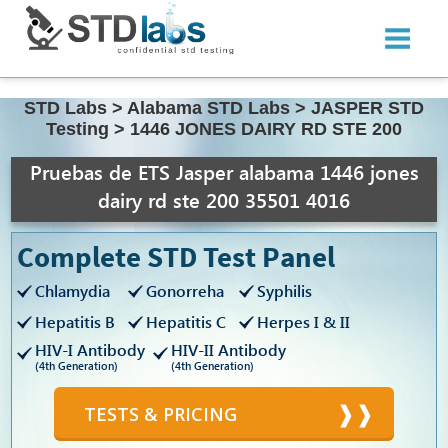
STD Labs
>
Alabama STD Labs
>
JASPER STD
Testing
>
1446 JONES DAIRY RD STE 200
Pruebas de ETS Jasper alabama 1446 jones
dairy rd ste 200 35501 4016
Complete STD Test Panel
Chlamydia
Gonorreha
Syphilis
Hepatitis B
Hepatitis C
Herpes I & II
HIV-I Antibody
HIV-II Antibody
(4th Generation)
(4th Generation)
TESTS & PRICING