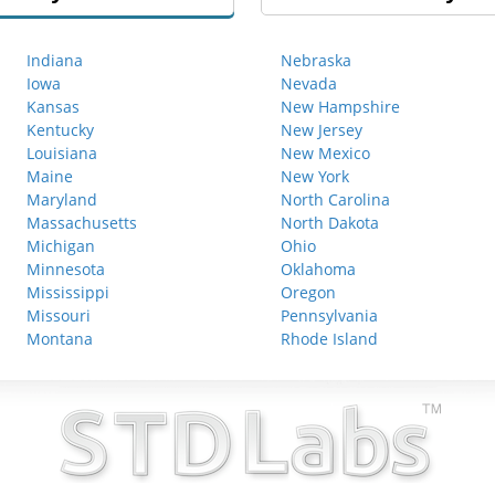
Indiana
Nebraska
Iowa
Nevada
Kansas
New Hampshire
Kentucky
New Jersey
Louisiana
New Mexico
Maine
New York
Maryland
North Carolina
Massachusetts
North Dakota
Michigan
Ohio
Minnesota
Oklahoma
Mississippi
Oregon
Missouri
Pennsylvania
Montana
Rhode Island