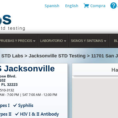
Spanish
English
Compra
PRUEBAS Y PRECIOS
LABORATORIO
SIGNOS Y SINTOMAS
B
a STD Labs
>
Jacksonville STD Testing
>
11701 San J
 Jacksonville
Ha
ose Blvd.
102
, FL 32223
-510-3132
 AM - 7:00 PM | SAT 7:00 AM - 12:00 PM
pes I
Syphilis
pes II
HIV I & II Antibody