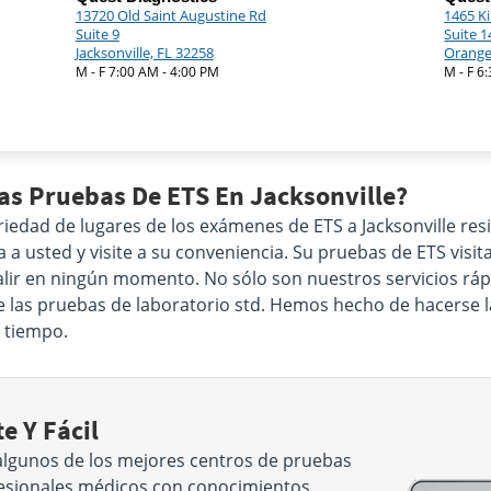
13720 Old Saint Augustine Rd
1465 K
Suite 9
Suite 
Jacksonville, FL 32258
Orange
M - F 7:00 AM - 4:00 PM
M - F 6
as Pruebas De ETS En Jacksonville?
iedad de lugares de los exámenes de ETS a Jacksonville resi
 usted y visite a su conveniencia. Su pruebas de ETS visita
alir en ningún momento. No sólo son nuestros servicios rápi
e las pruebas de laboratorio std. Hemos hecho de hacerse l
 tiempo.
e Y Fácil
algunos de los mejores centros de pruebas
ofesionales médicos con conocimientos