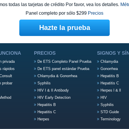
s todas las tarjetas de crédito Por favor, vea los detalles.
Mét
Panel completo por sólo $299
Precios
Hazte la prueba
UNCIONA
PRECIOS
SIGNOS Y S
n privada
De ETS Completo Panel Prueba
Chlamydia
s rápidos
De ETS panel estándar Prueba
Gonorrhea
Consult
Chlamydia & Gonorrhea
Hepatitis B
e probar
Syphilis
Hepatitis C
HIV I & II Antibody
Herpes l & ll
Method
HIV Early Detection
HIV
Hepatitis B
Syphilis
Hepatitis C
STD Guide
Herpes
Terminology