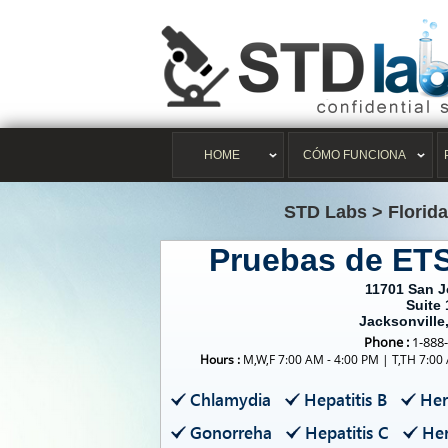
HOME
CÓMO FUNCIONA
STD Labs
>
Florid
Pruebas de ETS
11701 San J
Suite 
Jacksonville
Phone :
1-888
Hours :
M,W,F 7:00 AM - 4:00 PM | T,TH 7:00
Chlamydia
Hepatitis B
Her
Gonorreha
Hepatitis C
Her