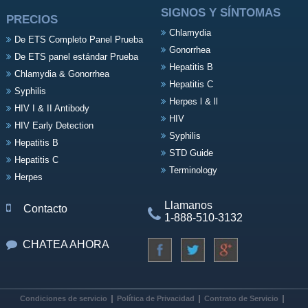
SIGNOS Y SÍNTOMAS
PRECIOS
Chlamydia
De ETS Completo Panel Prueba
Gonorrhea
De ETS panel estándar Prueba
Hepatitis B
Chlamydia & Gonorrhea
Hepatitis C
Syphilis
Herpes l & ll
HIV I & II Antibody
HIV
HIV Early Detection
Syphilis
Hepatitis B
STD Guide
Hepatitis C
Terminology
Herpes
Llamanos
Contacto
1-888-510-3132
CHATEA AHORA
Condiciones de servicio
Política de Privacidad
Contrato de Servicio