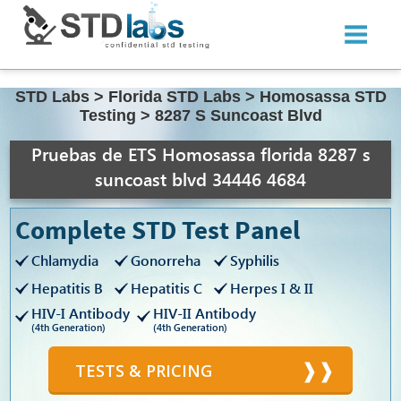
STD Labs
>
Florida STD Labs
>
Homosassa STD
Testing
>
8287 S Suncoast Blvd
Pruebas de ETS Homosassa florida 8287 s
suncoast blvd 34446 4684
Complete STD Test Panel
Chlamydia
Gonorreha
Syphilis
Hepatitis B
Hepatitis C
Herpes I & II
HIV-I Antibody
HIV-II Antibody
(4th Generation)
(4th Generation)
TESTS & PRICING