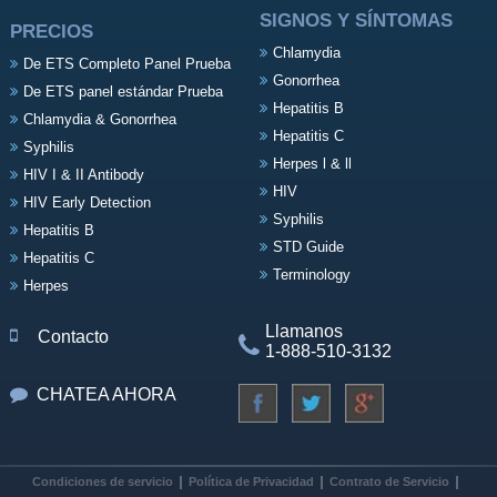
SIGNOS Y SÍNTOMAS
PRECIOS
Chlamydia
De ETS Completo Panel Prueba
Gonorrhea
De ETS panel estándar Prueba
Hepatitis B
Chlamydia & Gonorrhea
Hepatitis C
Syphilis
Herpes l & ll
HIV I & II Antibody
HIV
HIV Early Detection
Syphilis
Hepatitis B
STD Guide
Hepatitis C
Terminology
Herpes
Llamanos
Contacto
1-888-510-3132
CHATEA AHORA
Condiciones de servicio
Política de Privacidad
Contrato de Servicio