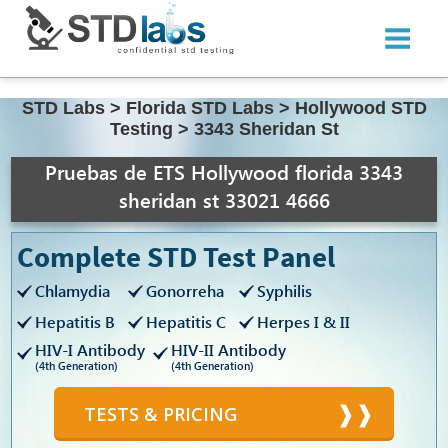
STD Labs
>
Florida STD Labs
>
Hollywood STD
Testing
>
3343 Sheridan St
Pruebas de ETS Hollywood florida 3343
sheridan st 33021 4666
Complete STD Test Panel
Chlamydia
Gonorreha
Syphilis
Hepatitis B
Hepatitis C
Herpes I & II
HIV-I Antibody
HIV-II Antibody
(4th Generation)
(4th Generation)
TESTS & PRICING