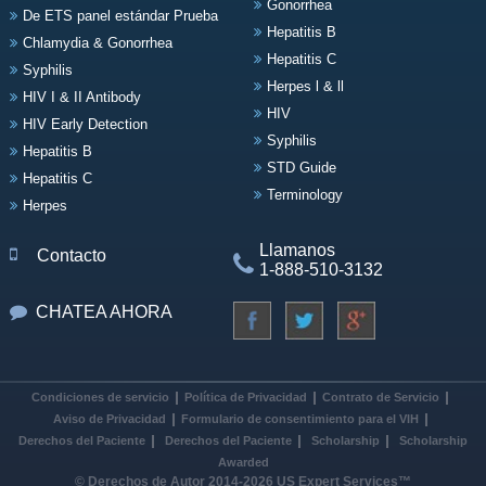
Gonorrhea
De ETS panel estándar Prueba
Hepatitis B
Chlamydia & Gonorrhea
Hepatitis C
Syphilis
Herpes l & ll
HIV I & II Antibody
HIV
HIV Early Detection
Syphilis
Hepatitis B
STD Guide
Hepatitis C
Terminology
Herpes
Llamanos
Contacto
1-888-510-3132
CHATEA AHORA
Condiciones de servicio
Política de Privacidad
Contrato de Servicio
Aviso de Privacidad
Formulario de consentimiento para el VIH
Derechos del Paciente
Derechos del Paciente
Scholarship
Scholarship
Awarded
© Derechos de Autor 2014-2026 US Expert Services™