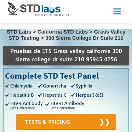
STD Labs
>
California STD Labs
>
Grass Valley
STD Testing
>
300 Sierra College Dr Suite 210
Pruebas de ETS Grass valley california 300
sierra college dr suite 210 95945 4256
Complete STD Test Panel
Chlamydia
Gonorreha
Syphilis
Hepatitis B
Hepatitis C
Herpes I & II
HIV-I Antibody
HIV-II Antibody
(4th Generation)
(4th Generation)
TESTS & PRICING