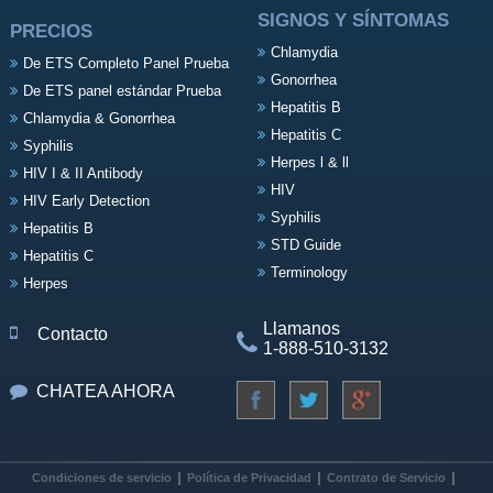
SIGNOS Y SÍNTOMAS
PRECIOS
Chlamydia
De ETS Completo Panel Prueba
Gonorrhea
De ETS panel estándar Prueba
Hepatitis B
Chlamydia & Gonorrhea
Hepatitis C
Syphilis
Herpes l & ll
HIV I & II Antibody
HIV
HIV Early Detection
Syphilis
Hepatitis B
STD Guide
Hepatitis C
Terminology
Herpes
Llamanos
Contacto
1-888-510-3132
CHATEA AHORA
Condiciones de servicio
Política de Privacidad
Contrato de Servicio