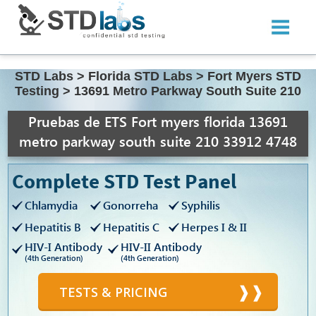
STD Labs
>
Florida STD Labs
>
Fort Myers STD
Testing
>
13691 Metro Parkway South Suite 210
Pruebas de ETS Fort myers florida 13691
metro parkway south suite 210 33912 4748
Complete STD Test Panel
Chlamydia
Gonorreha
Syphilis
Hepatitis B
Hepatitis C
Herpes I & II
HIV-I Antibody
HIV-II Antibody
(4th Generation)
(4th Generation)
TESTS & PRICING