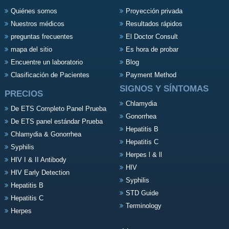
Quiénes somos
Proyección privada
Nuestros médicos
Resultados rápidos
preguntas frecuentes
El Doctor Consult
mapa del sitio
Es hora de probar
Encuentre un laboratorio
Blog
Clasificación de Pacientes
Payment Method
SIGNOS Y SÍNTOMAS
PRECIOS
Chlamydia
De ETS Completo Panel Prueba
Gonorrhea
De ETS panel estándar Prueba
Hepatitis B
Chlamydia & Gonorrhea
Hepatitis C
Syphilis
Herpes l & ll
HIV I & II Antibody
HIV
HIV Early Detection
Syphilis
Hepatitis B
STD Guide
Hepatitis C
Terminology
Herpes