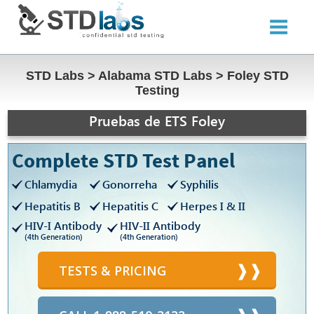
STD Labs
>
Alabama STD Labs
>
Foley STD
Testing
Pruebas de ETS Foley
Complete STD Test Panel
Chlamydia
Gonorreha
Syphilis
Hepatitis B
Hepatitis C
Herpes I & II
HIV-I Antibody
HIV-II Antibody
(4th Generation)
(4th Generation)
TESTS & PRICING