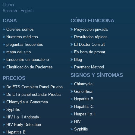
Idioma
Spanish
English
CASA
CÓMO FUNCIONA
Quiénes somos
Proyección privada
Nuestros médicos
Resultados rápidos
preguntas frecuentes
El Doctor Consult
mapa del sitio
Es hora de probar
Encuentre un laboratorio
Blog
Clasificación de Pacientes
Payment Method
SIGNOS Y SÍNTOMAS
PRECIOS
Chlamydia
De ETS Completo Panel Prueba
Gonorrhea
De ETS panel estándar Prueba
Hepatitis B
Chlamydia & Gonorrhea
Hepatitis C
Syphilis
Herpes l & ll
HIV I & II Antibody
HIV
HIV Early Detection
Syphilis
Hepatitis B