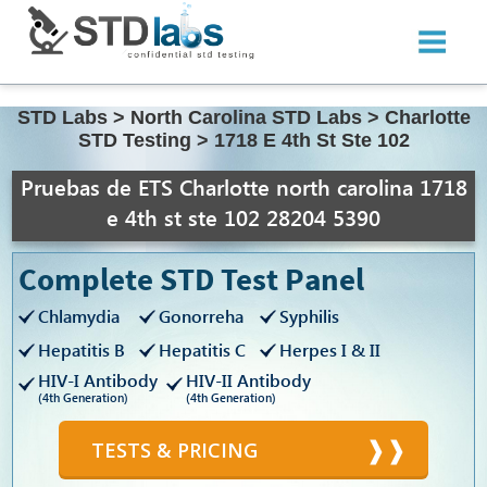
STD Labs
>
North Carolina STD Labs
>
Charlotte
STD Testing
>
1718 E 4th St Ste 102
Pruebas de ETS Charlotte north carolina 1718
e 4th st ste 102 28204 5390
Complete STD Test Panel
Chlamydia
Gonorreha
Syphilis
Hepatitis B
Hepatitis C
Herpes I & II
HIV-I Antibody
HIV-II Antibody
(4th Generation)
(4th Generation)
TESTS & PRICING