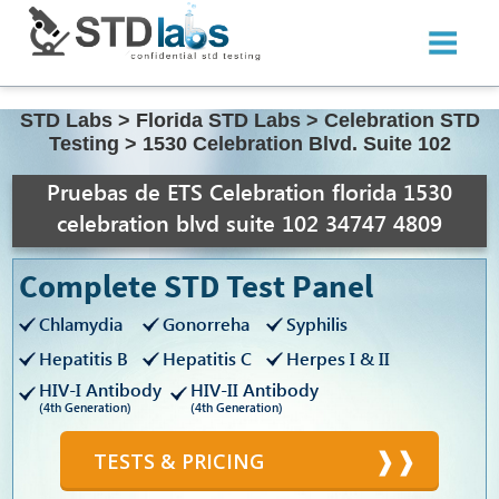
STD Labs
>
Florida STD Labs
>
Celebration STD
Testing
>
1530 Celebration Blvd. Suite 102
Pruebas de ETS Celebration florida 1530
celebration blvd suite 102 34747 4809
Complete STD Test Panel
Chlamydia
Gonorreha
Syphilis
Hepatitis B
Hepatitis C
Herpes I & II
HIV-I Antibody
HIV-II Antibody
(4th Generation)
(4th Generation)
TESTS & PRICING