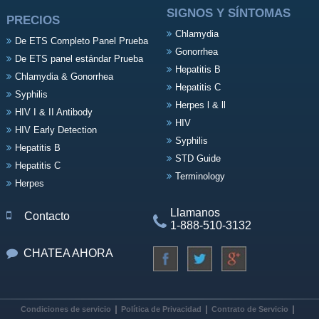
SIGNOS Y SÍNTOMAS
PRECIOS
Chlamydia
De ETS Completo Panel Prueba
Gonorrhea
De ETS panel estándar Prueba
Hepatitis B
Chlamydia & Gonorrhea
Hepatitis C
Syphilis
Herpes l & ll
HIV I & II Antibody
HIV
HIV Early Detection
Syphilis
Hepatitis B
STD Guide
Hepatitis C
Terminology
Herpes
Llamanos
Contacto
1-888-510-3132
CHATEA AHORA
Condiciones de servicio
Política de Privacidad
Contrato de Servicio