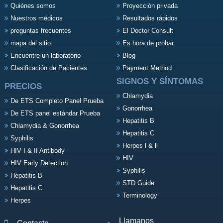
Quiénes somos
Proyección privada
Nuestros médicos
Resultados rápidos
preguntas frecuentes
El Doctor Consult
mapa del sitio
Es hora de probar
Encuentre un laboratorio
Blog
Clasificación de Pacientes
Payment Method
SIGNOS Y SÍNTOMAS
PRECIOS
Chlamydia
De ETS Completo Panel Prueba
Gonorrhea
De ETS panel estándar Prueba
Hepatitis B
Chlamydia & Gonorrhea
Hepatitis C
Syphilis
Herpes l & ll
HIV I & II Antibody
HIV
HIV Early Detection
Syphilis
Hepatitis B
STD Guide
Hepatitis C
Terminology
Herpes
Llamanos