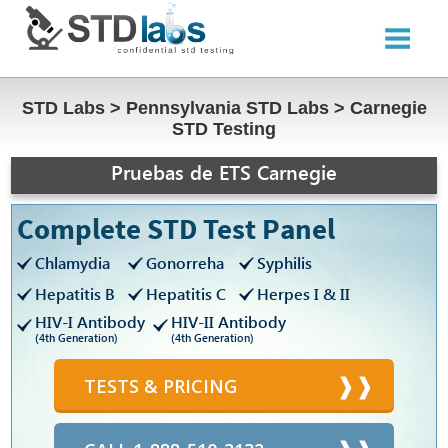
STD Labs
>
Pennsylvania STD Labs
>
Carnegie
STD Testing
Pruebas de ETS Carnegie
Complete STD Test Panel
Chlamydia
Gonorreha
Syphilis
Hepatitis B
Hepatitis C
Herpes I & II
HIV-I Antibody
HIV-II Antibody
(4th Generation)
(4th Generation)
TESTS & PRICING