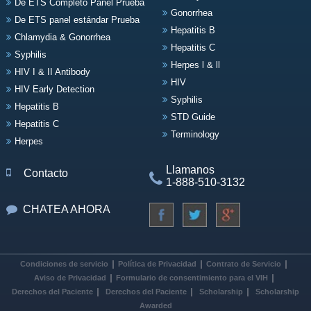
De ETS Completo Panel Prueba
Gonorrhea
De ETS panel estándar Prueba
Hepatitis B
Chlamydia & Gonorrhea
Hepatitis C
Syphilis
Herpes l & ll
HIV I & II Antibody
HIV
HIV Early Detection
Syphilis
Hepatitis B
STD Guide
Hepatitis C
Terminology
Herpes
Llamanos
Contacto
1-888-510-3132
CHATEA AHORA
Condiciones de servicio
Política de Privacidad
Contrato de Servicio
Aviso de Privacidad
Formulario de consentimiento para el VIH
Derechos del Paciente
Derechos del Paciente
Scholarship
Scholarship
Awarded