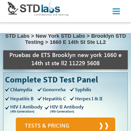
STD Labs
>
New York STD Labs
>
Brooklyn STD
Testing
>
1660 E 14th St Ste LL2
Pruebas de ETS Brooklyn new york 1660 e
14th st ste ll2 11229 5608
Complete STD Test Panel
Chlamydia
Gonorreha
Syphilis
Hepatitis B
Hepatitis C
Herpes I & II
HIV-I Antibody
HIV-II Antibody
(4th Generation)
(4th Generation)
TESTS & PRICING