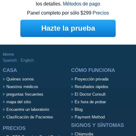
los detalles.
Métodos de pago
Panel completo por sólo $299
Precios
Hazte la prueba
Idioma
Spanish
English
CASA
CÓMO FUNCIONA
Quiénes somos
Proyección privada
Nuestros médicos
Resultados rápidos
preguntas frecuentes
El Doctor Consult
mapa del sitio
Es hora de probar
Encuentre un laboratorio
Blog
Clasificación de Pacientes
Payment Method
SIGNOS Y SÍNTOMAS
PRECIOS
Chlamydia