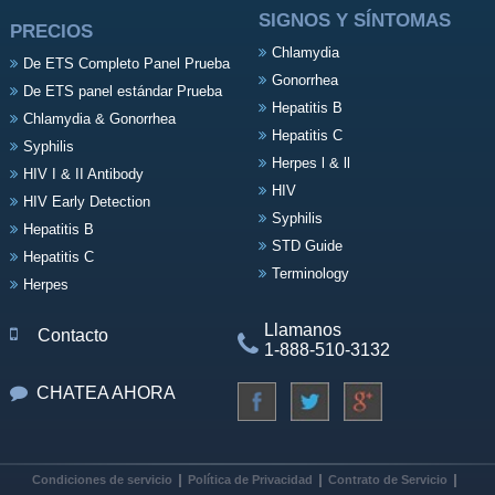
SIGNOS Y SÍNTOMAS
PRECIOS
Chlamydia
De ETS Completo Panel Prueba
Gonorrhea
De ETS panel estándar Prueba
Hepatitis B
Chlamydia & Gonorrhea
Hepatitis C
Syphilis
Herpes l & ll
HIV I & II Antibody
HIV
HIV Early Detection
Syphilis
Hepatitis B
STD Guide
Hepatitis C
Terminology
Herpes
Llamanos
Contacto
1-888-510-3132
CHATEA AHORA
Condiciones de servicio
Política de Privacidad
Contrato de Servicio