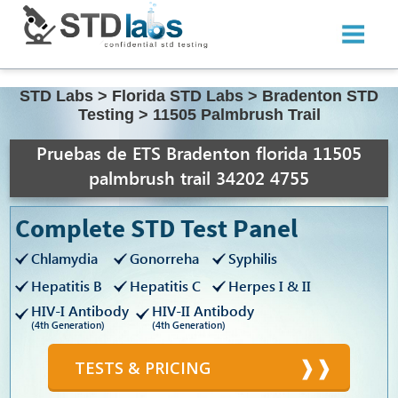
STD Labs
>
Florida STD Labs
>
Bradenton STD
Testing
>
11505 Palmbrush Trail
Pruebas de ETS Bradenton florida 11505
palmbrush trail 34202 4755
Complete STD Test Panel
Chlamydia
Gonorreha
Syphilis
Hepatitis B
Hepatitis C
Herpes I & II
HIV-I Antibody
HIV-II Antibody
(4th Generation)
(4th Generation)
TESTS & PRICING