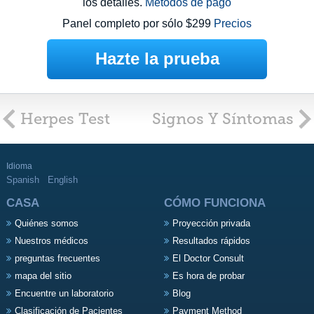
los detalles.
Métodos de pago
Panel completo por sólo $299
Precios
Hazte la prueba
Herpes Test
Signos Y Síntomas
Idioma
Spanish
English
CASA
CÓMO FUNCIONA
Quiénes somos
Proyección privada
Nuestros médicos
Resultados rápidos
preguntas frecuentes
El Doctor Consult
mapa del sitio
Es hora de probar
Encuentre un laboratorio
Blog
Clasificación de Pacientes
Payment Method