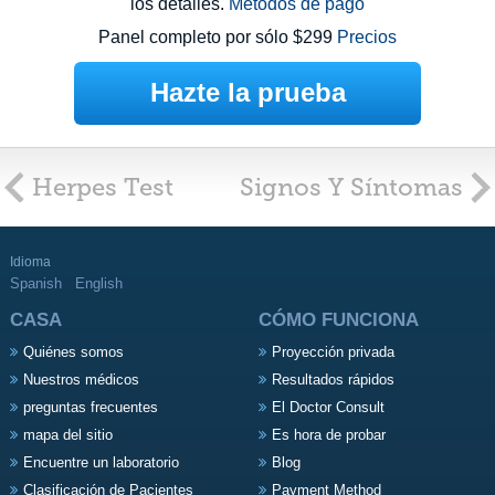
los detalles.
Métodos de pago
Panel completo por sólo $299
Precios
Hazte la prueba
Herpes Test
Signos Y Síntomas
Idioma
Spanish
English
CASA
CÓMO FUNCIONA
Quiénes somos
Proyección privada
Nuestros médicos
Resultados rápidos
preguntas frecuentes
El Doctor Consult
mapa del sitio
Es hora de probar
Encuentre un laboratorio
Blog
Clasificación de Pacientes
Payment Method