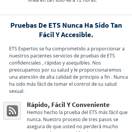
línea en tan solo 48 a 72 horas.
Sat 7:00 AM - 11:00 AM
Get Direction
Pruebas De ETS Nunca Ha Sido Tan
Select This Lab Location
Fácil Y Accesible.
Quest Diagnostics
6.95 miles
555 2nd Ave
ETS Expertos se ha comprometido a proporcionar a
Collegeville, PA 19426
nuestros pacientes servicios de pruebas de ETS
Hours :
M - F 7:00 AM - 1:00 PM
confidenciales , rápidas y asequibles. Nos
Get Direction
preocupamos por su salud y le proporcionaremos
una atención de alta calidad de principio a fin . Nunca
Select This Lab Location
ha sido más fácil de tomar el control de su salud
Quest Diagnostics
sexual.
7 miles
15 Industrial Blvd Ste Suite A-101
Rápido, Fácil Y Conveniente
Paoli, PA 19301
Hours :
M - F 6:30 AM - 11:45 AM 12:30 PM - 3:00 PM |
Hemos hecho la prueba del ETS más fácil que
Sat 8:00 AM - 12:00 PM
nunca. Nuestro proceso de tres pasos se
Get Direction
asegura de que usted no perderá mucho