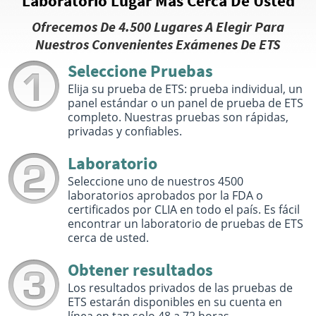
Laboratorio Lugar Más Cerca De Usted
4.11 miles
720--730 E Johnson Highway
Ofrecemos De 4.500 Lugares A Elegir Para
Norristown, PA 19401
Nuestros Convenientes Exámenes De ETS
Hours :
M - F 6:30 AM - 3:00 PM | Sat 8:00 AM - 12:00
PM
Seleccione Pruebas
Get Direction
Elija su prueba de ETS: prueba individual, un
panel estándar o un panel de prueba de ETS
Select This Lab Location
completo. Nuestras pruebas son rápidas,
privadas y confiables.
Quest Diagnostics
4.3 miles
Laboratorio
400 Cresson Blvd Suite 110
Phoenixville, PA 19460
Seleccione uno de nuestros 4500
Hours :
M - F 6:30 AM - 11:30 AM 12:15 PM - 3:00 PM
laboratorios aprobados por la FDA o
Get Direction
certificados por CLIA en todo el país. Es fácil
encontrar un laboratorio de pruebas de ETS
Select This Lab Location
cerca de usted.
Quest Diagnostics
Obtener resultados
6.48 miles
Los resultados privados de las pruebas de
937 Haverford Road Suite 102
Bryn Mawr, PA 19010
ETS estarán disponibles en su cuenta en
Hours :
M - F 7:00 AM - 11:30 AM 12:15 PM - 3:30 PM |