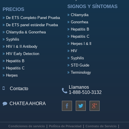
SIGNOS Y SÍNTOMAS
PRECIOS
Chlamydia
De ETS Completo Panel Prueba
Gonorrhea
De ETS panel estándar Prueba
Hepatitis B
Chlamydia & Gonorrhea
Hepatitis C
Syphilis
Herpes l & ll
HIV I & II Antibody
HIV
HIV Early Detection
Syphilis
Hepatitis B
STD Guide
Hepatitis C
Terminology
Herpes
Llamanos
Contacto
1-888-510-3132
CHATEA AHORA
Condiciones de servicio
Política de Privacidad
Contrato de Servicio