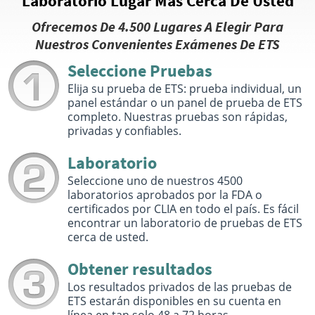
Laboratorio Lugar Más Cerca De Usted
Quest Diagnostics
Ofrecemos De 4.500 Lugares A Elegir Para
13.7 miles
Nuestros Convenientes Exámenes De ETS
1450 Busch Pkwy
Buffalo Grove, IL 60089
Seleccione Pruebas
Hours :
M - F 7:00 AM - 4:00 PM | Sat 8:00 AM - 1:00 PM
Elija su prueba de ETS: prueba individual, un
Get Direction
panel estándar o un panel de prueba de ETS
Select This Lab Location
completo. Nuestras pruebas son rápidas,
privadas y confiables.
Quest Diagnostics
15.46 miles
Laboratorio
350 Surryse Rd
Seleccione uno de nuestros 4500
Lake Zurich, IL 60047
laboratorios aprobados por la FDA o
Hours :
M - F 8:00 AM - 4:30 PM | Sat 8:00 AM - 12:00
PM
certificados por CLIA en todo el país. Es fácil
encontrar un laboratorio de pruebas de ETS
Get Direction
cerca de usted.
Select This Lab Location
Obtener resultados
Los resultados privados de las pruebas de
Quest Diagnostics
18.75 miles
ETS estarán disponibles en su cuenta en
337 W Northwest Hwy