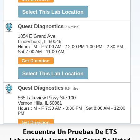
Select This Lab Location
Quest Diagnostics
7.6 miles
1854 E Grand Ave
Lindenhurst, IL 60046
Hours :
M - F 7:00 AM - 12:00 PM 1:00 PM - 2:30 PM |
Sat 7:00 AM - 11:00 AM
Get Direction
Select This Lab Location
Quest Diagnostics
9.5 miles
565 Lakeview Pkwy Ste 100
Vernon Hills, IL 60061
Hours :
M - F 7:30 AM - 3:30 PM | Sat 8:00 AM - 12:00
PM
Get Direction
Encuentra Un Pruebas De ETS
Select This Lab Location