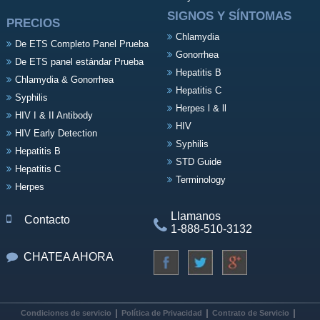
SIGNOS Y SÍNTOMAS
PRECIOS
Chlamydia
De ETS Completo Panel Prueba
Gonorrhea
De ETS panel estándar Prueba
Hepatitis B
Chlamydia & Gonorrhea
Hepatitis C
Syphilis
Herpes l & ll
HIV I & II Antibody
HIV
HIV Early Detection
Syphilis
Hepatitis B
STD Guide
Hepatitis C
Terminology
Herpes
Llamanos
Contacto
1-888-510-3132
CHATEA AHORA
Condiciones de servicio
Política de Privacidad
Contrato de Servicio