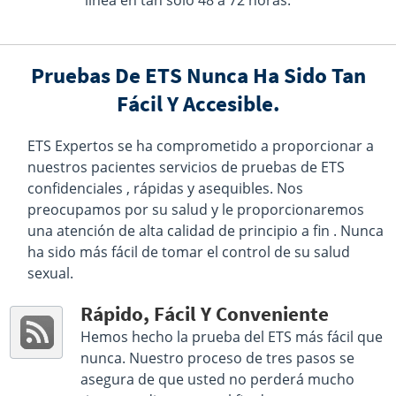
línea en tan solo 48 a 72 horas.
Palatine, IL 60067
Hours :
M - F 8:30 AM - 12:30 PM 1:30 PM - 4:30 PM |
Sat 8:00 AM - 12:00 PM
Get Direction
Pruebas De ETS Nunca Ha Sido Tan
Select This Lab Location
Fácil Y Accesible.
Quest Diagnostics
19.15 miles
ETS Expertos se ha comprometido a proporcionar a
nuestros pacientes servicios de pruebas de ETS
22285 Pepper Rd Ste 107
Barrington, IL 60010
confidenciales , rápidas y asequibles. Nos
Hours :
M T,TH,F 8:00 AM - 12:00 PM , 1:00 PM - 4:00
preocupamos por su salud y le proporcionaremos
PM | W,Sat 8:00 AM - 12:00 PM
una atención de alta calidad de principio a fin . Nunca
Get Direction
ha sido más fácil de tomar el control de su salud
sexual.
Select This Lab Location
Rápido, Fácil Y Conveniente
Quest Diagnostics
19.29 miles
Hemos hecho la prueba del ETS más fácil que
2591 Compass Rd Ste 110
Glenview, IL 60026
nunca. Nuestro proceso de tres pasos se
Hours :
M - F 7:00 AM - 12:00 PM 1:00 PM - 3:00 PM |
asegura de que usted no perderá mucho
Sat 8:00 AM - 12:00 PM