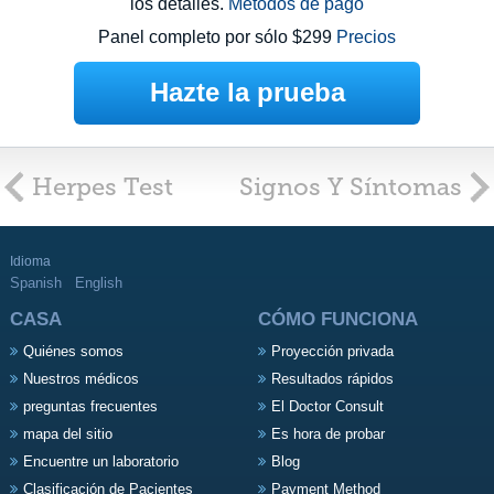
los detalles.
Métodos de pago
Panel completo por sólo $299
Precios
Hazte la prueba
Herpes Test
Signos Y Síntomas
Idioma
Spanish
English
CASA
CÓMO FUNCIONA
Quiénes somos
Proyección privada
Nuestros médicos
Resultados rápidos
preguntas frecuentes
El Doctor Consult
mapa del sitio
Es hora de probar
Encuentre un laboratorio
Blog
Clasificación de Pacientes
Payment Method