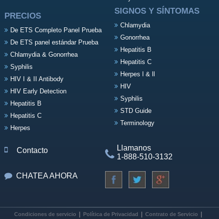
SIGNOS Y SÍNTOMAS
PRECIOS
Chlamydia
De ETS Completo Panel Prueba
Gonorrhea
De ETS panel estándar Prueba
Hepatitis B
Chlamydia & Gonorrhea
Hepatitis C
Syphilis
Herpes l & ll
HIV I & II Antibody
HIV
HIV Early Detection
Syphilis
Hepatitis B
STD Guide
Hepatitis C
Terminology
Herpes
Llamanos
Contacto
1-888-510-3132
CHATEA AHORA
Condiciones de servicio
Política de Privacidad
Contrato de Servicio