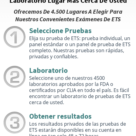
Laboratorio Lugar Más Cerca De Usted
Quest Diagnostics
19.05 miles
Ofrecemos De 4.500 Lugares A Elegir Para
2021 Linglestown Rd
Nuestros Convenientes Exámenes De ETS
Harrisburg, PA 17110
Hours :
M - F 7:30 AM - 12:30 PM 1:15 PM - 3:30 PM
Seleccione Pruebas
Get Direction
Elija su prueba de ETS: prueba individual, un
panel estándar o un panel de prueba de ETS
Select This Lab Location
completo. Nuestras pruebas son rápidas,
privadas y confiables.
Quest Diagnostics
20.9 miles
Laboratorio
4824 Londonderry Rd
Harrisburg, PA 17109
Seleccione uno de nuestros 4500
Hours :
M - F 7:00 AM - 12:00 PM 12:30 PM - 3:00 PM |
laboratorios aprobados por la FDA o
Sat 7:00 AM - 11:00 AM
certificados por CLIA en todo el país. Es fácil
Get Direction
encontrar un laboratorio de pruebas de ETS
cerca de usted.
Select This Lab Location
Obtener resultados
Quest Diagnostics
30.55 miles
Los resultados privados de las pruebas de
144 S 8th St
ETS estarán disponibles en su cuenta en
Chambersburg, PA 17201