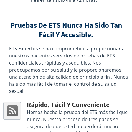
línea en tan solo 48 a 72 horas.
Hours :
M - F 7:00 AM - 3:00 PM | Sat 7:00 AM - 11:00
AM
Get Direction
Pruebas De ETS Nunca Ha Sido Tan
Select This Lab Location
Fácil Y Accesible.
Quest Diagnostics
30.95 miles
ETS Expertos se ha comprometido a proporcionar a
1748 6th Ave
nuestros pacientes servicios de pruebas de ETS
York, PA 17403
Hours :
M - F 7:00 AM - 11:00 AM 12:00 PM - 3:30 PM |
confidenciales , rápidas y asequibles. Nos
Sat 8:00 AM - 12:00 PM
preocupamos por su salud y le proporcionaremos
Get Direction
una atención de alta calidad de principio a fin . Nunca
ha sido más fácil de tomar el control de su salud
Select This Lab Location
sexual.
Quest Diagnostics
38.76 miles
Rápido, Fácil Y Conveniente
Rt 422 West
Hemos hecho la prueba del ETS más fácil que
Lebanon, PA 17042
nunca. Nuestro proceso de tres pasos se
Hours :
M - F 7:00 AM - 11:30 AM 12:00 PM - 2:30 PM |
Sat 7:00 AM - 11:00 AM
asegura de que usted no perderá mucho