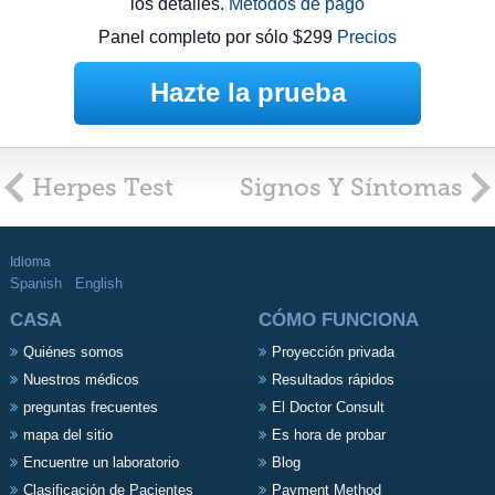
los detalles.
Métodos de pago
Panel completo por sólo $299
Precios
Hazte la prueba
Herpes Test
Signos Y Síntomas
Idioma
Spanish
English
CASA
CÓMO FUNCIONA
Quiénes somos
Proyección privada
Nuestros médicos
Resultados rápidos
preguntas frecuentes
El Doctor Consult
mapa del sitio
Es hora de probar
Encuentre un laboratorio
Blog
Clasificación de Pacientes
Payment Method