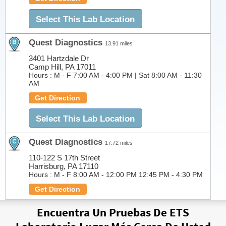
Select This Lab Location
Quest Diagnostics
13.91 miles
3401 Hartzdale Dr
Camp Hill, PA 17011
Hours :
M - F 7:00 AM - 4:00 PM | Sat 8:00 AM - 11:30
AM
Get Direction
Select This Lab Location
Quest Diagnostics
17.72 miles
110-122 S 17th Street
Harrisburg, PA 17110
Hours :
M - F 8:00 AM - 12:00 PM 12:45 PM - 4:30 PM
Get Direction
Select This Lab Location
Encuentra Un Pruebas De ETS